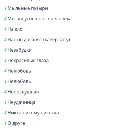
Мыльные пузыри
Мысли успешного человека
На зло
Нас не догонят (кавер Тату)
Незабудки
Некрасивые глаза
Нелюбовь
Нелюбовь
Непослушная
Неудачница
Никто никому никогда
О друге