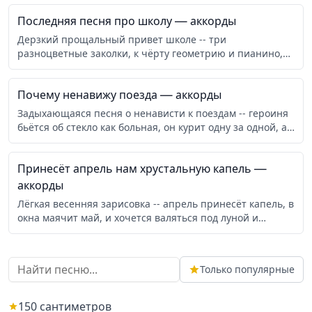
Последняя песня про школу
— аккорды
Дерзкий прощальный привет школе -- три
разноцветные заколки, к чёрту геометрию и пианино,
призвание быть знаменитой. Ваши ученицы слэмятся
на её концертах.
Почему ненавижу поезда
— аккорды
Задыхающаяся песня о ненависти к поездам -- героиня
бьётся об стекло как больная, он курит одну за одной, а
небо бесится, плачет и стонет вместе с ней.
Принесёт апрель нам хрустальную капель
—
аккорды
Лёгкая весенняя зарисовка -- апрель принесёт капель, в
окна маячит май, и хочется валяться под луной и
встречать летние ночи.
Только популярные
150 сантиметров