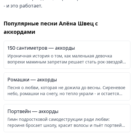
- и это работает.
Популярные песни
Алёна Швец
с
аккордами
150 сантиметров
— аккорды
Ироничная история о том, как маленькая девочка
вопреки маминым запретам решает стать рок-звездой.
Рост 150 см, мечты больше потолка, и пусть сравнивают
с Монеточкой - она рисует розочки в пэйнте и ей норм.
Ромашки
— аккорды
Песня о любви, которая не дожила до весны. Сиреневое
небо, ромашки на снегу, но тепло украли - и остается
только делить холод пополам, пытаясь заставить чужое
ледяное сердце биться снова.
Портвейн
— аккорды
Гимн подростковой самодеструкции ради любви:
героиня бросает школу, красит волосы и пьёт портвейн,
чтобы стать «достаточно крутой» для парня с крыши.