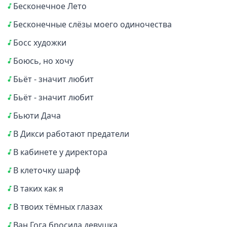
Бесконечное Лето
Бесконечные слёзы моего одиночества
Босс художки
Боюсь, но хочу
Бьёт - значит любит
Бьёт - значит любит
Бьюти Дача
В Дикси работают предатели
В кабинете у директора
В клеточку шарф
В таких как я
В твоих тёмных глазах
Ван Гога бросила девушка