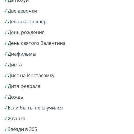
Да похуй
Две девочки
Девочка-трэшер
День рождения
День святого Валентина
Диафильмы
Диета
Дисс на Инстасамку
Дитя февраля
Дождь
Если бы ты не случился
Жвачка
Звёзди в 305