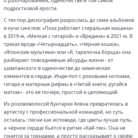
о разочарованиях, одиночестве и той самой
подростковой ярости.
С тех пор дискография разрослась до семи альбомов
и кучи синглов: «Пока работает стиральная машина»
в 2019-м, «Мелкая с гитарой» и «Вредина» в 2021-м. В
треках вроде «Четырнадцать», «Чёрная кошка»,
«Японские мультики» или «Я, тарелочка борща» она
разбирает повседневные абсурды жизни - от
шампанского в одиночестве до химических
элементов в сердце. Инди-поп с роковыми нотками,
гитара и матерные рифмы в «Читай книги, ругайся
матом» - это её почерк, простой и цепляющий.
Из розововолосой бунтарки Алёна превратилась в
артистку с профессиональной командой, но суть
осталась: песни как исповеди, где цветы лучше пуль,
а чёрное сердце бьётся в ритме «Хай-тек». Она не
гонится за трендами, а просто рассказывает о своём