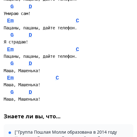
G
D
Умираю сам!
Em
C
Пацаны, пацаны, дайте телефон.
G
D
Я страдаю!
Em
C
Пацаны, пацаны, дайте телефон.
G
D
Маша, Машенька!
Em
C
Маша, Машенька!
G
D
Маша, Машенька!
Знаете ли вы, что...
["Группа Пошлая Молли образована в 2014 году