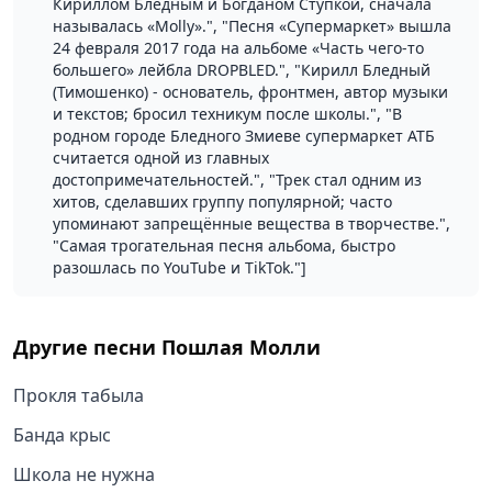
Кириллом Бледным и Богданом Ступкой, сначала
называлась «Molly».", "Песня «Супермаркет» вышла
24 февраля 2017 года на альбоме «Часть чего-то
большего» лейбла DROPBLED.", "Кирилл Бледный
(Тимошенко) - основатель, фронтмен, автор музыки
и текстов; бросил техникум после школы.", "В
родном городе Бледного Змиеве супермаркет АТБ
считается одной из главных
достопримечательностей.", "Трек стал одним из
хитов, сделавших группу популярной; часто
упоминают запрещённые вещества в творчестве.",
"Самая трогательная песня альбома, быстро
разошлась по YouTube и TikTok."]
Другие песни
Пошлая Молли
Прокля табыла
Банда крыс
Школа не нужна