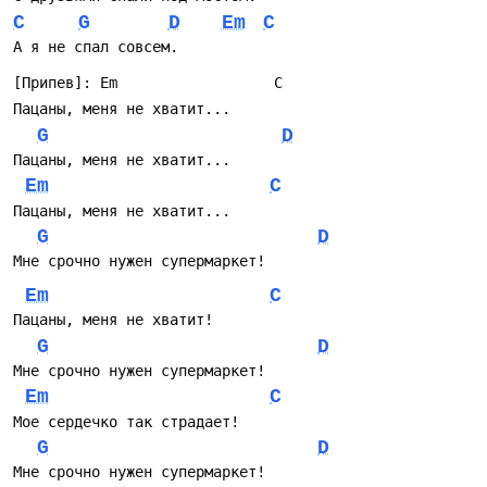
C
G
D
Em
C
А я не спал совсем.
[Припев]: Em                  C
Пацаны, меня не хватит...
G
D
Пацаны, меня не хватит...
Em
C
Пацаны, меня не хватит...
G
D
Мне срочно нужен супермаркет!
Em
C
Пацаны, меня не хватит!
G
D
Мне срочно нужен супермаркет!
Em
C
Мое сердечко так страдает!
G
D
Мне срочно нужен супермаркет!