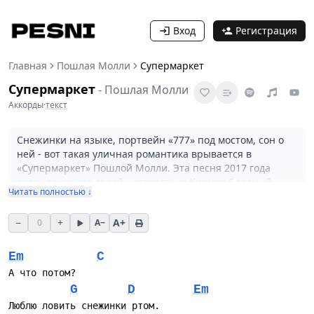
Вход
Регистрация
Главная
Пошлая Молли
Супермаркет
Супермаркет
-
Пошлая Молли
Аккорды
·
текст
Снежинки на языке, портвейн «777» под мостом, сон о
ней - вот такая уличная романтика врывается в
«Супермаркет» Пошлой Молли. Эта песня 2017 года
сразу зацепила своей честностью: Кирилл Бледный,
Читать полностью ↓
фронтмен и автор всего, что группа поёт, выплеснул
воспоминания о родном Змиеве, где супермаркет АТБ -
−
+
A+
0
A−
чуть ли не главная достопримечательность. Но за этой
лирикой скрывается острая критика: мы в плену
потребления, где хочется «срочно супермаркет», чтобы
Em
C
забыть о реальности, полной дешёвого вина и спанья
А что потом?
на асфальте.
G
D
Em
Люблю ловить снежинки ртом.
Запомнилась «Супермаркет» своей простотой и