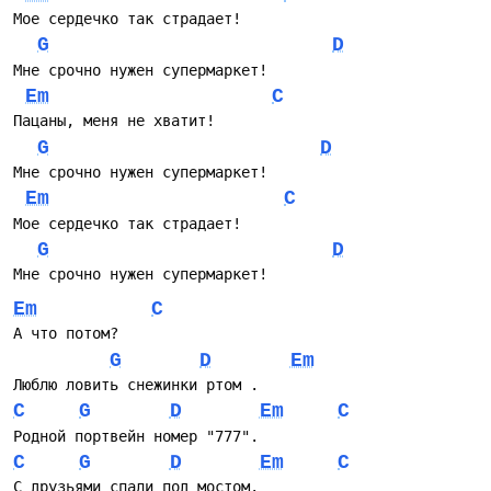
этой системе, где всё на продажу. Пошлая Молли
Мое сердечко так страдает!
взлетела быстро, из неизвестности в вершины, и этот
G
D
трек - их манифест. Идеально для тех, кто устал от
гламура и ищет правду в четырёх аккордах.
Мне срочно нужен супермаркет!
Em
C
Пацаны, меня не хватит!
G
D
Мне срочно нужен супермаркет!
Em
C
Мое сердечко так страдает!
G
D
Мне срочно нужен супермаркет!
Em
C
А что потом?
G
D
Em
Люблю ловить снежинки ртом .
C
G
D
Em
C
Родной портвейн номер "777".
C
G
D
Em
C
С друзьями спали под мостом.