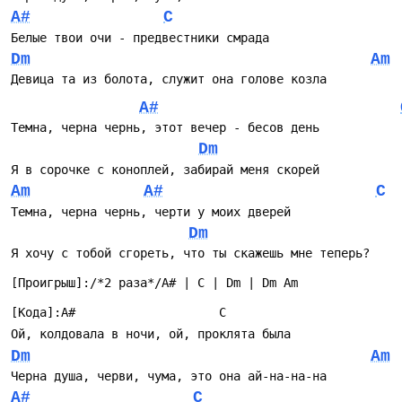
A#
C
Белые твои очи - предвестники смрада
Dm
Am
Девица та из болота, служит она голове козла
A#
Темна, черна чернь, этот вечер - бесов день
Dm
Я в сорочке с коноплей, забирай меня скорей
Am
A#
C
Темна, черна чернь, черти у моих дверей
Dm
Я хочу с тобой сгореть, что ты скажешь мне теперь?
[Проигрыш]:/*2 раза*/A# | C | Dm | Dm Am
[Кода]:A#                    C
Ой, колдовала в ночи, ой, проклята была
Dm
Am
Черна душа, черви, чума, это она ай-на-на-на
A#
C