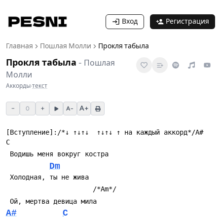
Вход
Регистрация
Главная
Пошлая Молли
Прокля табыла
Прокля табыла
-
Пошлая
Молли
Аккорды
·
текст
−
+
A+
0
A−
[Вступление]:/*↓ ↑↓↑↓  ↑↓↑↓ ↑ на каждый аккорд*/A#        
C
 Водишь меня вокруг костра
Dm
 Холодная, ты не жива
                      /*Am*/
 Ой, мертва девица мила
A#
C