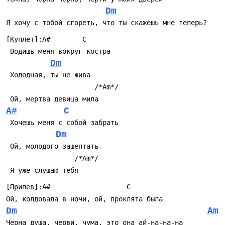
Dm
Я хочу с тобой сгореть, что ты скажешь мне теперь?
[Куплет]:A#        C
 Водишь меня вокруг костра
Dm
 Холодная, ты не жива
                      /*Am*/
 Ой, мертва девица мила
A#
C
 Хочешь меня с собой забрать
Dm
 Ой, молодого зашептать
                 /*Am*/
 Я уже слушаю тебя
[Припев]:A#                   C
Ой, колдовала в ночи, ой, проклята была
Dm
Am
Черна душа, черви, чума, это она ай-на-на-на