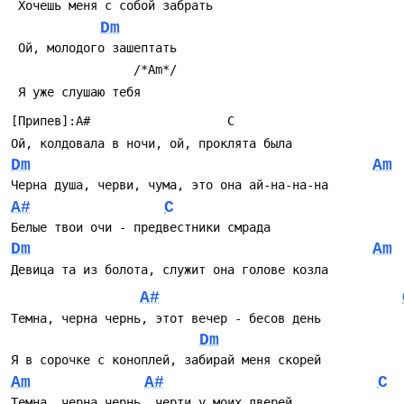
 Хочешь меня с собой забрать
Dm
 Ой, молодого зашептать
                 /*Am*/
 Я уже слушаю тебя
[Припев]:A#                   C
Ой, колдовала в ночи, ой, проклята была
Dm
Am
Черна душа, черви, чума, это она ай-на-на-на
A#
C
Белые твои очи - предвестники смрада
Dm
Am
Девица та из болота, служит она голове козла
A#
Темна, черна чернь, этот вечер - бесов день
Dm
Я в сорочке с коноплей, забирай меня скорей
Am
A#
C
Темна, черна чернь, черти у моих дверей