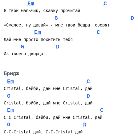
Em
C
Я твой мальчик, сказку прочитай
G
D
«Смелее, ну давай» - мне твои бёдра говорят
Em
C
Дай мне просто похитить тебя
G
D
Из твоего дворца
Бридж
Em
C
Cristal, бэйби, дай мне Cristal, дай
G
D
Cristal, бэйби, дай мне Cristal, дай
Em
C
C-C-Cristal, бэйби, дай мне Cristal, дай
G
D
C-C-Cristal дай, C-C-Cristal дай