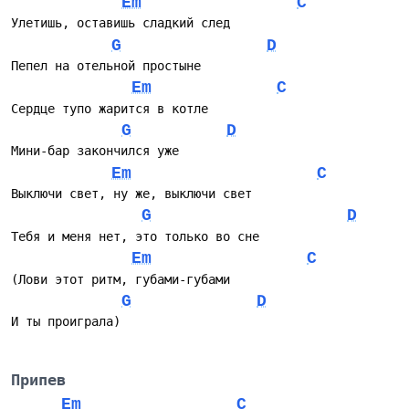
Em
C
Улетишь, оставишь сладкий след
G
D
Пепел на отельной простыне
Em
C
Сердце тупо жарится в котле
G
D
Мини-бар закончился уже
Em
C
Выключи свет, ну же, выключи свет
G
D
Тебя и меня нет, это только во сне
Em
C
(Лови этот ритм, губами-губами
G
D
И ты проиграла)
Припев
Em
C