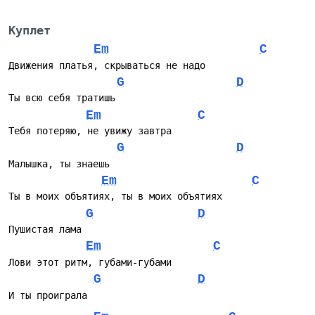
Куплет
Em
C
Движения платья, скрываться не надо
G
D
Ты всю себя тратишь
Em
C
Тебя потеряю, не увижу завтра
G
D
Малышка, ты знаешь
Em
C
Ты в моих объятиях, ты в моих объятиях
G
D
Пушистая лама
Em
C
Лови этот ритм, губами-губами
G
D
И ты проиграла