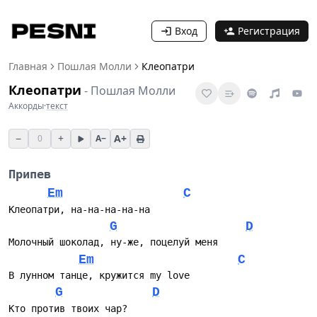
Вход
Регистрация
Главная
Пошлая Молли
Клеопатри
Клеопатри
-
Пошлая Молли
Аккорды
·
текст
−
+
A+
0
A−
Припев
Em
C
Клеопатри, на-на-на-на-на
G
D
Молочный шоколад, ну-же, поцелуй меня
Em
C
В лунном танце, кружится my love
G
D
Кто против твоих чар?