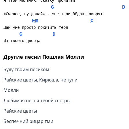
Я твой мальчик, сказку прочитай
G
D
«Смелее, ну давай» - мне твои бёдра говорят
Em
C
Дай мне просто похитить тебя
G
D
Из твоего дворца
Другие песни
Пошлая Молли
Буду твоим песиком
Райские цветы, Кирюша, не тупи
Молли
Любимая песня твоей сестры
Райские цветы
Беспечний рицар тми