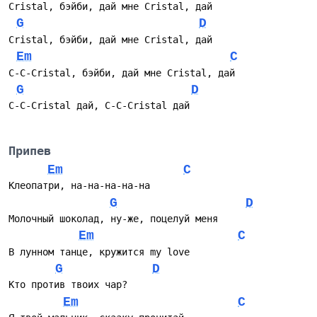
Cristal, бэйби, дай мне Cristal, дай
G
D
Cristal, бэйби, дай мне Cristal, дай
Em
C
C-C-Cristal, бэйби, дай мне Cristal, дай
G
D
C-C-Cristal дай, C-C-Cristal дай
Припев
Em
C
Клеопатри, на-на-на-на-на
G
D
Молочный шоколад, ну-же, поцелуй меня
Em
C
В лунном танце, кружится my love
G
D
Кто против твоих чар?
Em
C