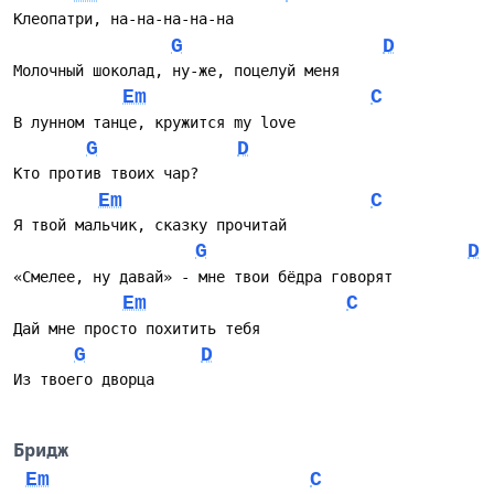
Клеопатри, на-на-на-на-на
G
D
Молочный шоколад, ну-же, поцелуй меня
Em
C
В лунном танце, кружится my love
G
D
Кто против твоих чар?
Em
C
Я твой мальчик, сказку прочитай
G
D
«Смелее, ну давай» - мне твои бёдра говорят
Em
C
Дай мне просто похитить тебя
G
D
Из твоего дворца
Бридж
Em
C