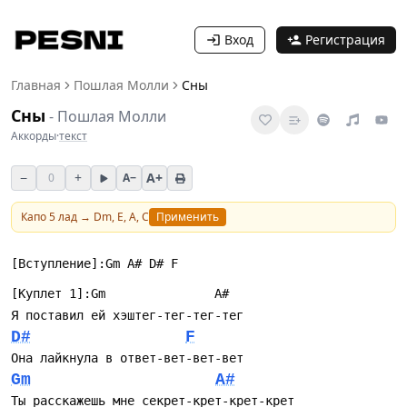
Вход
Регистрация
Главная
Пошлая Молли
Сны
Сны
-
Пошлая Молли
Аккорды
·
текст
−
+
A+
0
A−
Капо
5
лад →
Dm, E, A, C
Применить
[Вступление]:Gm A# D# F
[Куплет 1]:Gm               A#
Я поставил ей хэштег-тег-тег-тег
D#
F
Она лайкнула в ответ-вет-вет-вет
Gm
A#
Ты расскажешь мне секрет-крет-крет-крет