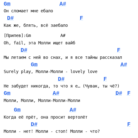
Gm
A#
Он сломает мне ебало
D#
F
Как же, блять, всё заебало
[Припев]:Gm            A#
Oh, fail, эта Молли ищет вайб
D#
F
Мы летаем с ней во снах, и я все тайны рассказал
Gm
A#
Surely play, Mолли-Молли - lovely love
D#
F
Не забудет никогда, то что я е… (Чувак, ты чё?)
Gm
A#
D#
F
Молли, Молли, Молли-Молли-Молли
Gm
A#
Когда её прёт, она просит вертолёт
D#
F
Молли - нет! Молли - стоп! Молли - что?