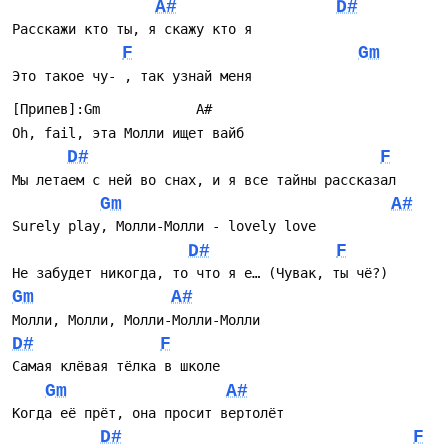
A#
D#
Расскажи кто ты, я скажу кто я
F
Gm
Это такое чу- , так узнай меня
[Припев]:Gm            A#
Oh, fail, эта Молли ищет вайб
D#
F
Мы летаем с ней во снах, и я все тайны рассказал
Gm
A#
Surely play, Mолли-Молли - lovely love
D#
F
Не забудет никогда, то что я е… (Чувак, ты чё?)
Gm
A#
Молли, Молли, Молли-Молли-Молли
D#
F
Самая клёвая тёлка в школе
Gm
A#
Когда её прёт, она просит вертолёт
D#
F