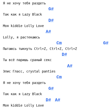
Я не хочу тебя раздеть
G#
Так как я Lazy Black
D#
Моя kiddie Lolly Love
A#
Lolly, я растекаюсь
Cm
G#
Пытаюсь тыкнуть Ctrl+Z, Ctrl+Z, Ctrl+Z
D#
Ты всё паришь сраный секс
A#
Элис Гласс, crystal panties
Cm
Я не хочу тебя раздеть
G#
Так как я Lazy Black
D#
A#
Моя kiddie Lolly Love