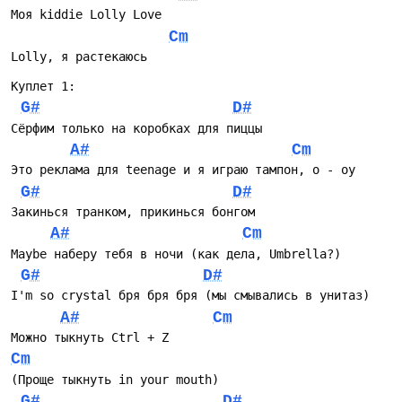
Моя kiddie Lolly Love
Cm
Lolly, я растекаюсь
Куплет 1:
G#
D#
Сёрфим только на коробках для пиццы
A#
Cm
Это реклама для teenage и я играю тампон, о - оу
G#
D#
Закинься транком, прикинься бонгом
A#
Cm
Maybe наберу тебя в ночи (как дела, Umbrella?)
G#
D#
I'm so crystal бря бря бря (мы смывались в унитаз)
A#
Cm
Можно тыкнуть Ctrl + Z 
Cm
(Проще тыкнуть in your mouth) 
G#
D#