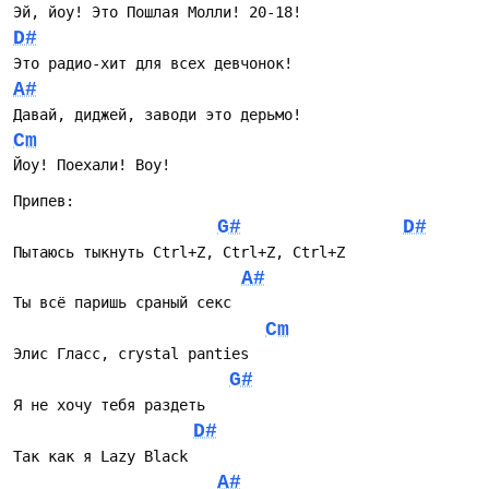
живых сетов и караоке — под неё хорошо заводить
Эй, йоу! Это Пошлая Молли! 20-18!
публику: простой ритм, четкий бит и короткие фразы,
D#
которые легко подпеваются. На плейлистах трек уместен
Это радио-хит для всех девчонок!
в миксах современной русскоязычной инди/поп-панк
A#
сцены и на вечеринках, где нужна энергичная, чуть
Давай, диджей, заводи это дерьмо!
ироничная поп-зарядка. Для слушателя, который любит
Cm
выраженную мелодическую подпись и «кричащие»
рефрены, «CTRL+Zzz» запомнится именно сочетанием
Йоу! Поехали! Воу!
лаконичной музыкальной схемы и дерзкого слога, а для
Припев:
музыкантов — возможностью быстро разобрать
G#
D#
композицию и поставить её в концертный репертуар.
Пытаюсь тыкнуть Ctrl+Z, Ctrl+Z, Ctrl+Z
A#
Ты всё паришь сраный секс
Cm
Элис Гласс, crystal panties
G#
Я не хочу тебя раздеть
D#
Так как я Lazy Black
A#