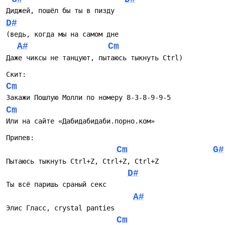
Диджей, пошёл бы ты в пизду 
D#
(ведь, когда мы на самом дне
A#
Cm
Даже чиксы не танцуют, пытаюсь тыкнуть Ctrl)
Скит:
Cm
Закажи Пошлую Молли по номеру 8-3-8-9-9-5
Cm
Или на сайте «Дабидабидаби.порно.ком»
Припев:
Cm
G#
Пытаюсь тыкнуть Ctrl+Z, Ctrl+Z, Ctrl+Z
D#
Ты всё паришь сраный секс
A#
Элис Гласс, crystal panties
Cm