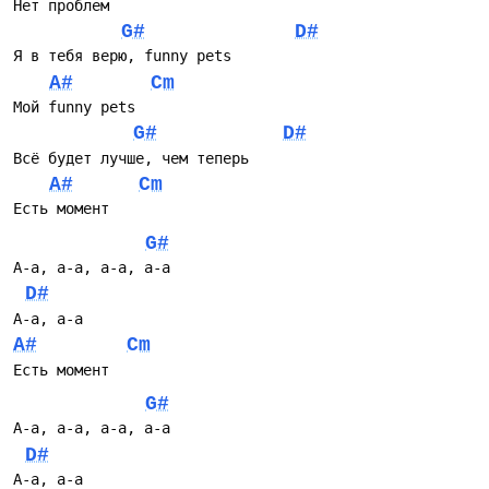
Нет проблем
G#
D#
Я в тебя верю, funny pets
A#
Cm
Мой funny pets
G#
D#
Всё будет лучше, чем теперь
A#
Cm
Есть момент
G#
А-а, а-а, а-а, а-а
D#
А-а, а-а
A#
Cm
Есть момент
G#
А-а, а-а, а-а, а-а
D#
А-а, а-а