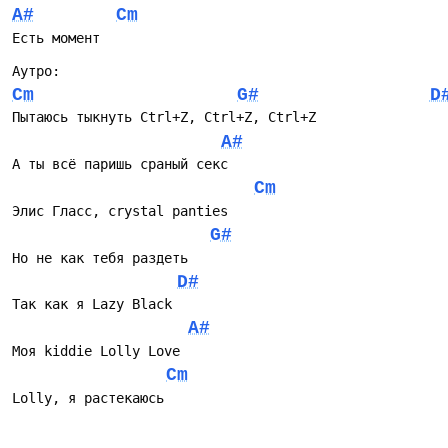
A#
Cm
Есть момент
Аутро:
Cm
G#
D
Пытаюсь тыкнуть Ctrl+Z, Ctrl+Z, Ctrl+Z
A#
А ты всё паришь сраный секс
Cm
Элис Гласс, crystal panties
G#
Но не как тебя раздеть
D#
Так как я Lazy Black
A#
Моя kiddie Lolly Love
Cm
Lolly, я растекаюсь