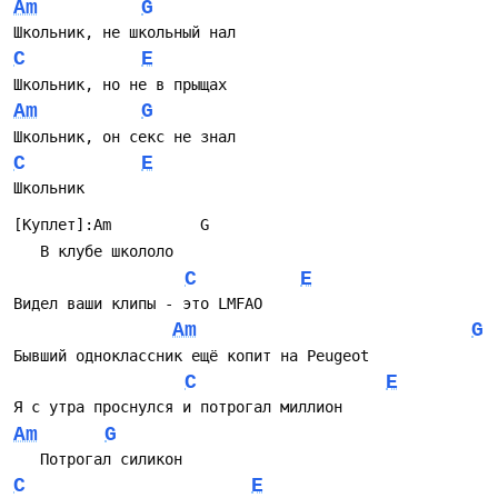
Am
G
Школьник, не школьный нал
C
E
Школьник, но не в прыщах
Am
G
Школьник, он секс не знал
C
E
Школьник
[Куплет]:Am          G
   В клубе школоло
C
E
Видел ваши клипы - это LMFAO
Am
G
Бывший одноклассник ещё копит на Peugeot
C
E
Я с утра проснулся и потрогал миллион
Am
G
   Потрогал силикон
C
E