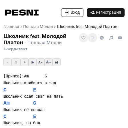
Вход
Регистрация
Главная
Пошлая Молли
Школник feat. Молодой Платон
Школник feat. Молодой
Платон
-
Пошлая Молли
Аккорды
·
текст
−
+
A+
0
A−
[Припев]:Am       G
Школьник влюбился в зад
C
E
Школьник сдал свэг на пять
Am
G
Школьник её позвал
C
E
Школьник, на бал