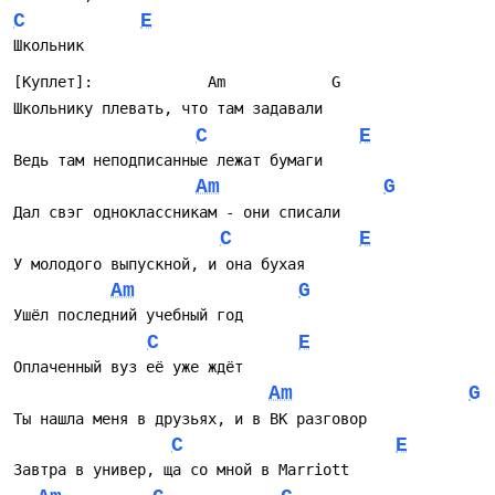
C
E
Школьник
[Куплет]:             Am            G
Школьнику плевать, что там задавали
C
E
Ведь там неподписанные лежат бумаги
Am
G
Дал свэг одноклассникам - они списали
C
E
У молодого выпускной, и она бухая
Am
G
Ушёл последний учебный год
C
E
Оплаченный вуз её уже ждёт
Am
G
Ты нашла меня в друзьях, и в ВК разговор
C
E
Завтра в универ, ща со мной в Marriott