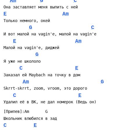
Am
G
C
Она заставляет меня выпить с ней
E
Am
Только немного, окей
G
C
И вот малой на vagin'е, малой на vagin'е
E
Am
Малой на vagin'е, диджей
G
Я уже не школоло
C
E
Заказал ей Maybach на точку в дом
Am
G
Skrrt-skrrt, zoom, vroom, это дорого
C
E
Удалил её в ВК, не дал номерок (Ведь он)
[Припев]:Am       G
Школьник влюбился в зад
C
E