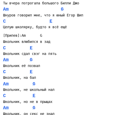
Ты вчера потрогала большого Билли Джо
Am
G
Шнуров говорил мне, что я юный Егор Шип
C
E
Целую школярку, будто я всё ещё
[Припев]:Am       G
Школьник влюбился в зад
C
E
Школьник сдал свэг на пять
Am
G
Школьник её позвал
C
E
Школьник, на бал
Am
G
Школьник, не школьный нал
C
E
Школьник, но не в прыщах
Am
G
Школьник, он секс не знал