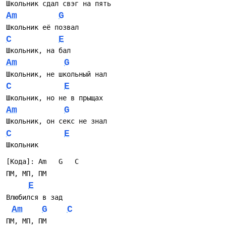
Школьник сдал свэг на пять
Am
G
Школьник её позвал
C
E
Школьник, на бал
Am
G
Школьник, не школьный нал
C
E
Школьник, но не в прыщах
Am
G
Школьник, он секс не знал
C
E
Школьник
[Кода]: Am   G   C
ПМ, МП, ПМ
E
Влюбился в зад
Am
G
C
ПМ, МП, ПМ