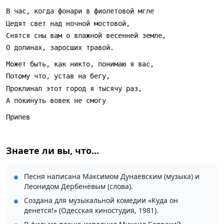
спокойным, работайте над динамикой фраз и над тем,
В час, когда фонари в фиолетовой мгле
чтобы голос не перегружал мелодию. Для слушателя
«Городские цветы» остаются знакомой
Цедят свет над ночной мостовой,
кинематографической картиной — приятной, чуть
Снятся сны вам о влажной весенней земле,
грустной и очень человеческой.
О долинах, заросших травой.
Может быть, как никто, понимаю я вас,
Потому что, устав на бегу,
Проклинал этот город я тысячу раз,
А покинуть вовек не смогу 
Припев
Знаете ли вы, что...
Песня написана Максимом Дунаевским (музыка) и
Леонидом Дербенёвым (слова).
Создана для музыкальной комедии «Куда он
денется!» (Одесская киностудия, 1981).