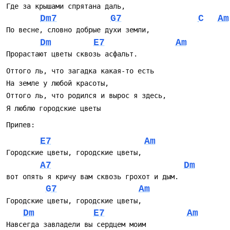
Где за крышами спрятана даль,
Dm7
G7
C
Am
Музыкально это простая, но выразительная песня в
минорной тональности с характерными септаккордами
По весне, словно добрые духи земли,
(E7, G7) и частым использованием Am и Dm. Куплеты
Dm
E7
Am
требуют деликатного фразирования: здесь важна не
Прорастают цветы сквозь асфальт.
виртуозность, а теплая интонация и рассказчество
голоса. Песня хорошо смотрится в акустическом наборе
Оттого ль, что загадка какая-то есть
— гитара, легкие струнные или фортепиано — и уместна
На земле у любой красоты,
в камерных концертах, на ностальгических вечерах и в
Оттого ль, что родился и вырос я здесь,
репертуаре бардовской программы.
Я люблю городские цветы 
Текст говорит о простых, «городских» радостях и
Припев:
трогательной привязанности к родным уголкам, поэтому
E7
Am
её часто разбирают исполнители, предпочитающие
лирическую эстраду и киношную эстетику. Несмотря на
Городские цветы, городские цветы,
очевидную простоту гармоний, за счёт смены
A7
Dm
характерных септаккордов и ходов из минорной в
вот опять я кричу вам сквозь грохот и дым.
мажорную область песня сохраняет движение и
G7
Am
интерес: мелодия не застывает, а мягко «перетекает» от
Городские цветы, городские цветы,
грусти к легкому оптимизму.
Dm
E7
Am
Если хотите сыграть её на вечере, держите темп
Навсегда завладели вы сердцем моим 