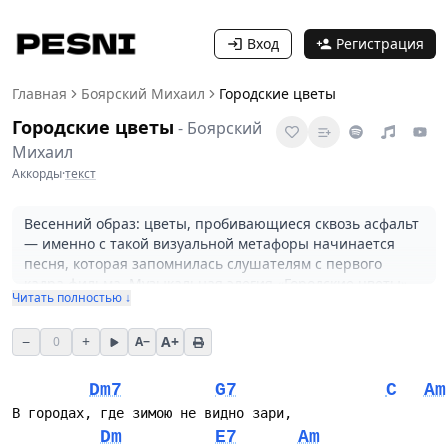
Вход
Регистрация
Главная
Боярский Михаил
Городские цветы
Городские цветы
-
Боярский
Михаил
Аккорды
·
текст
Весенний образ: цветы, пробивающиеся сквозь асфальт
— именно с такой визуальной метафоры начинается
песня, которая запомнилась слушателям с первого
кадра фильма. Музыкальная элегия «Городские цветы»
Читать полностью ↓
была создана Максимом Дунаевским на слова Леонида
Дербенёва для музыкальной комедии «Куда он денется!»
−
+
A+
0
A−
(Одесская киностудия, 1981). Михаил Боярский исполнил
её в одной из главных ролей, и именно
кинематографическая привязка помогла сделать
Dm7
G7
C
Am
мелодию узнаваемой: песня звучит как городской гимн
В городах, где зимою не видно зари,
тонкой ностальгии — про хрупкую красоту, которая
Dm
E7
Am
выживает среди бетона и машинного шума.