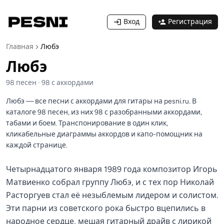
Вход
Регистрация
Главная
Любэ
Любэ
98
песен
·
98
с аккордами
Любэ — все песни с аккордами для гитары на pesni.ru. В
каталоге 98 песен, из них 98 с разобранными аккордами,
табами и боем. Транспонирование в один клик,
кликабельные диаграммы аккордов и капо-помощник на
каждой странице.
Четырнадцатого января 1989 года композитор Игорь
Матвиенко собрал группу Любэ, и с тех пор Николай
Расторгуев стал её незыблемым лидером и солистом.
Эти парни из советского рока быстро вцепились в
народное сердце, мешая гитарный драйв с лирикой