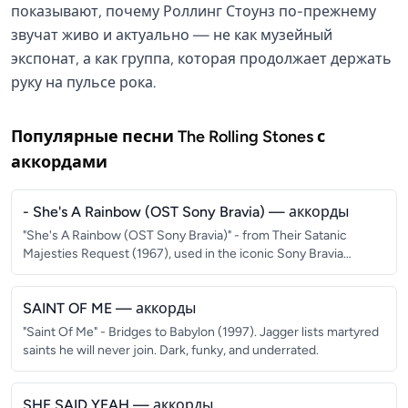
показывают, почему Роллинг Стоунз по-прежнему
звучат живо и актуально — не как музейный
экспонат, а как группа, которая продолжает держать
руку на пульсе рока.
Популярные песни
The Rolling Stones
с
аккордами
- She's A Rainbow (OST Sony Bravia)
— аккорды
"She's A Rainbow (OST Sony Bravia)" - from Their Satanic
Majesties Request (1967), used in the iconic Sony Bravia
coloured balls advert.
SAINT OF ME
— аккорды
"Saint Of Me" - Bridges to Babylon (1997). Jagger lists martyred
saints he will never join. Dark, funky, and underrated.
SHE SAID YEAH
— аккорды