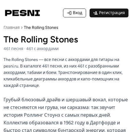
Вход
Регистрация
Главная
The Rolling Stones
The Rolling Stones
461
песня
·
461
с аккордами
The Rolling Stones — все песни с аккордами для гитары на
pesni.ru. В каталоге 461 песня, из них 461 с разобранными
аккордами, табами и боем. Транспонирование в один клик,
кликабельные диаграммы аккордов и капо-помощник на
каждой странице.
Грубый блюзовый драйв и шершавый вокал, которые
не стесняются ни грува, ни сарказма: так звучит
история Роллинг Стоунз с самых первых дней.
Коллектив образовался в 1962 году в Дартфорде и
быстро стал символом бунтарской энергии, которая