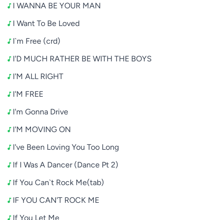
I WANNA BE YOUR MAN
I Want To Be Loved
I`m Free (crd)
I'D MUCH RATHER BE WITH THE BOYS
I'M ALL RIGHT
I'M FREE
I'm Gonna Drive
I'M MOVING ON
I've Been Loving You Too Long
If I Was A Dancer (Dance Pt 2)
If You Can`t Rock Me(tab)
IF YOU CAN'T ROCK ME
If You Let Me