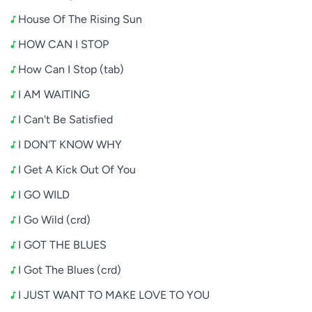
House Of The Rising Sun
HOW CAN I STOP
How Can I Stop (tab)
I AM WAITING
I Can't Be Satisfied
I DON'T KNOW WHY
I Get A Kick Out Of You
I GO WILD
I Go Wild (crd)
I GOT THE BLUES
I Got The Blues (crd)
I JUST WANT TO MAKE LOVE TO YOU