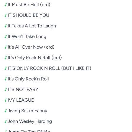
It Must Be Hell (crd)
IT SHOULD BE YOU
It Takes A Lot To Laugh
It Won't Take Long
It`s All Over Now (crd)
It`s Only Rock N Roll (crd)
IT'S ONLY ROCK N ROLL (BUT I LIKE IT)
It's Only Rock'n Roll
ITS NOT EASY
IVY LEAGUE
Jiving Sister Fanny
John Wesley Harding
Jump On Top Of Me