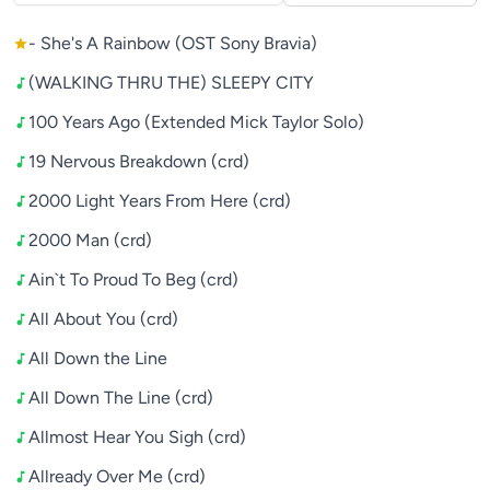
- She's A Rainbow (OST Sony Bravia)
(WALKING THRU THE) SLEEPY CITY
100 Years Ago (Extended Mick Taylor Solo)
19 Nervous Breakdown (crd)
2000 Light Years From Here (crd)
2000 Man (crd)
Ain`t To Proud To Beg (crd)
All About You (crd)
All Down the Line
All Down The Line (crd)
Allmost Hear You Sigh (crd)
Allready Over Me (crd)