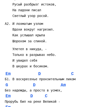
Em
D
C
G
D
Am
Em
D
C