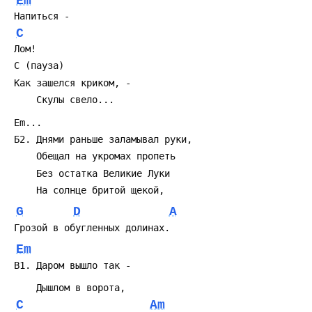
Em
C
G
D
A
Em
C
Am