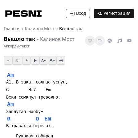
Вход
Регистрация
Главная
Калинов Мост
Вышло так
Вышло так
-
Калинов Мост
Аккорды
·
текст
−
+
A+
0
A−
Am
Am
G
D
Em