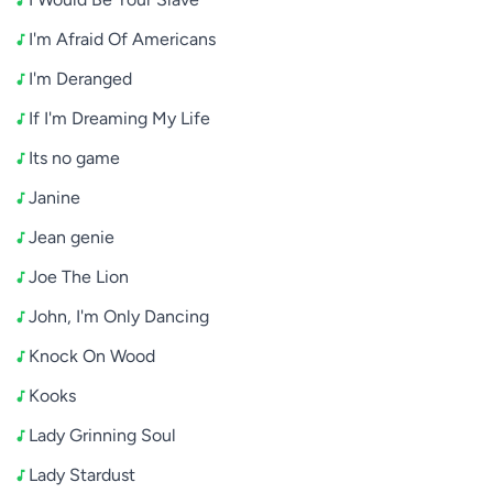
I'm Afraid Of Americans
I'm Deranged
If I'm Dreaming My Life
Its no game
Janine
Jean genie
Joe The Lion
John, I'm Only Dancing
Knock On Wood
Kooks
Lady Grinning Soul
Lady Stardust