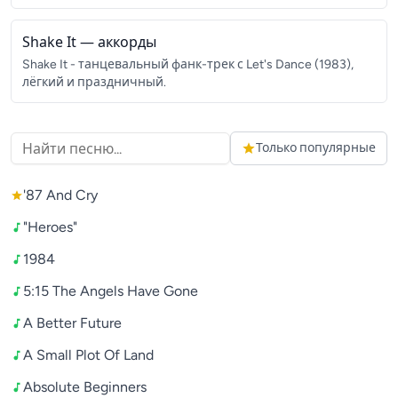
Мистическая песня о человеке-тени.
Shake It
— аккорды
Shake It - танцевальный фанк-трек с Let's Dance (1983),
лёгкий и праздничный.
Только популярные
'87 And Cry
"Heroes"
1984
5:15 The Angels Have Gone
A Better Future
A Small Plot Of Land
Absolute Beginners