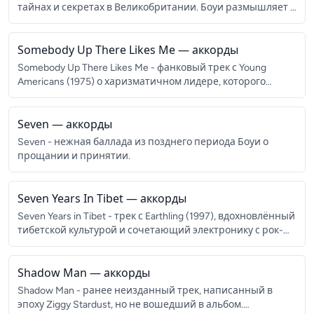
тайнах и секретах в Великобритании. Боуи размышляет о
социальных проблемах Британии середины 80-х.
Somebody Up There Likes Me
— аккорды
Somebody Up There Likes Me - фанковый трек с Young
Americans (1975) о харизматичном лидере, которого
обожает толпа. Предвосхищает тему манипуляции.
Seven
— аккорды
Seven - нежная баллада из позднего периода Боуи о
прощании и принятии.
Seven Years In Tibet
— аккорды
Seven Years in Tibet - трек с Earthling (1997), вдохновлённый
тибетской культурой и сочетающий электронику с рок-
звучанием.
Shadow Man
— аккорды
Shadow Man - ранее неизданный трек, написанный в
эпоху Ziggy Stardust, но не вошедший в альбом.