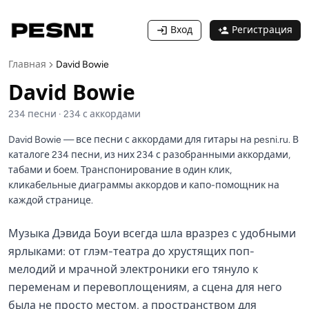
Вход
Регистрация
Главная
David Bowie
David Bowie
234
песни
·
234
с аккордами
David Bowie — все песни с аккордами для гитары на pesni.ru. В
каталоге 234 песни, из них 234 с разобранными аккордами,
табами и боем. Транспонирование в один клик,
кликабельные диаграммы аккордов и капо-помощник на
каждой странице.
Музыка Дэвида Боуи всегда шла вразрез с удобными
ярлыками: от глэм-театра до хрустящих поп-
мелодий и мрачной электроники его тянуло к
переменам и перевоплощениям, а сцена для него
была не просто местом, а пространством для