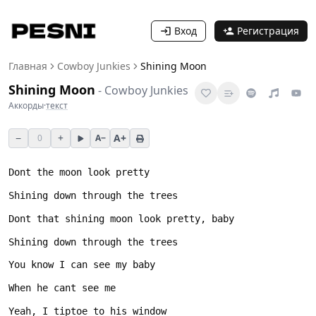
Вход
Регистрация
Главная
Cowboy Junkies
Shining Moon
Shining Moon
-
Cowboy Junkies
Аккорды
·
текст
−
+
A+
0
A−